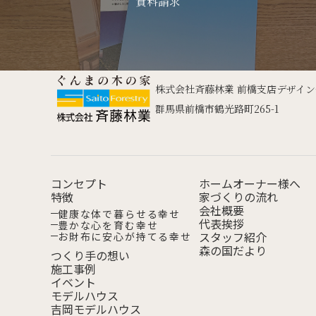
資料請求
株式会社斉藤林業 前橋支店デザイ
群馬県前橋市鶴光路町265-1
コンセプト
ホームオーナー様へ
特徴
家づくりの流れ
会社概要
健康な体で
暮らせる幸せ
代表挨拶
豊かな心を
育む幸せ
スタッフ紹介
お財布に安心が
持てる幸せ
森の国だより
つくり手の想い
施工事例
イベント
モデルハウス
吉岡モデルハウス