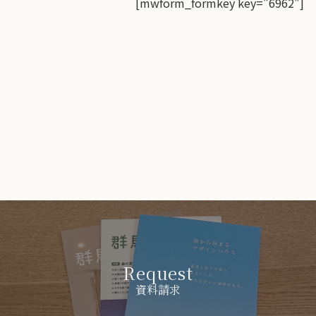
[mwform_formkey key="6962"]
Request
資料請求