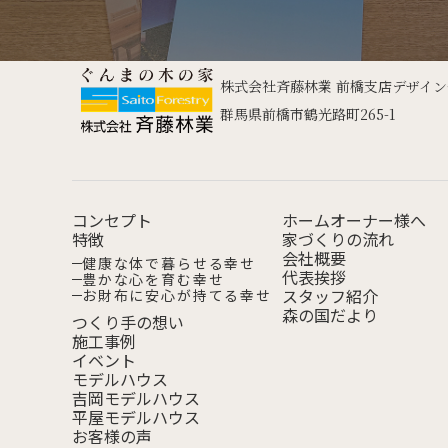
株式会社斉藤林業 前橋支店デザイ
群馬県前橋市鶴光路町265-1
コンセプト
ホームオーナー様へ
特徴
家づくりの流れ
会社概要
健康な体で
暮らせる幸せ
代表挨拶
豊かな心を
育む幸せ
スタッフ紹介
お財布に安心が
持てる幸せ
森の国だより
つくり手の想い
施工事例
イベント
モデルハウス
吉岡モデルハウス
平屋モデルハウス
お客様の声