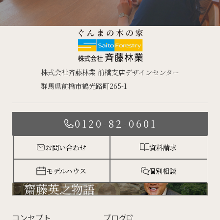
株式会社斉藤林業 前橋支店デザインセンター
群馬県前橋市鶴光路町265-1
0120-82-0601
お問い合わせ
資料請求
モデルハウス
個別相談
齋藤英之物語
コンセプト
ブログ