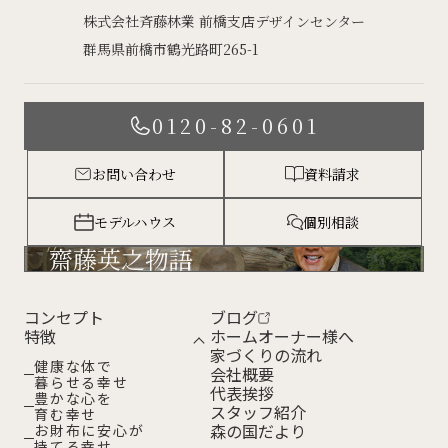
株式会社斉藤林業 前橋支店デザインセンター
群馬県前橋市鶴光路町265-1
0120-82-0601
お問い合わせ
資料請求
モデルハウス
個別相談
齋藤英之物語
コンセプト
ブログ
特徴
ホームオーナー様へ
家づくりの流れ
健康な体で
会社概要
暮らせる幸せ
代表挨拶
豊かな心を
スタッフ紹介
育む幸せ
森の国だより
お財布に安心が
持てる幸せ