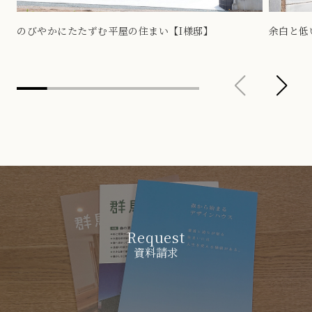
のびやかにたたずむ平屋の住まい【I様邸】
余白と低
Request
資料請求