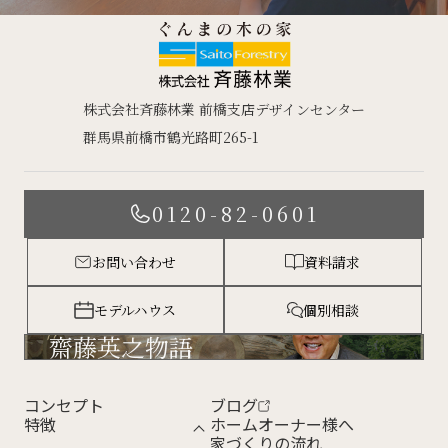
株式会社斉藤林業 前橋支店デザインセンター
群馬県前橋市鶴光路町265-1
0120-82-0601
お問い合わせ
資料請求
モデルハウス
個別相談
齋藤英之物語
コンセプト
ブログ
特徴
ホームオーナー様へ
家づくりの流れ