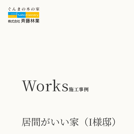
Works
施工事例
居間がいい家（I様邸）