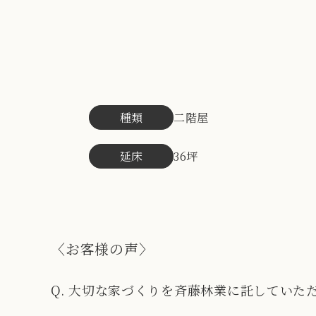
種類
二階屋
延床
36坪
〈お客様の声〉
Q.
大切な家づくりを斉藤林業に託していた