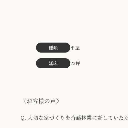
種類
平屋
延床
23坪
〈お客様の声〉
Q.
大切な家づくりを斉藤林業に託していた