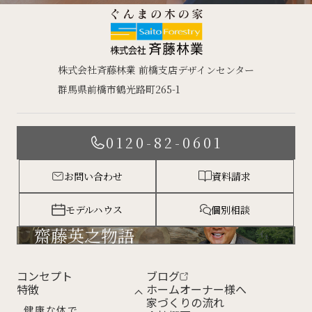
株式会社斉藤林業 前橋支店デザインセンター
群馬県前橋市鶴光路町265-1
0120-82-0601
お問い合わせ
資料請求
モデルハウス
個別相談
齋藤英之物語
コンセプト
ブログ
特徴
ホームオーナー様へ
家づくりの流れ
健康な体で