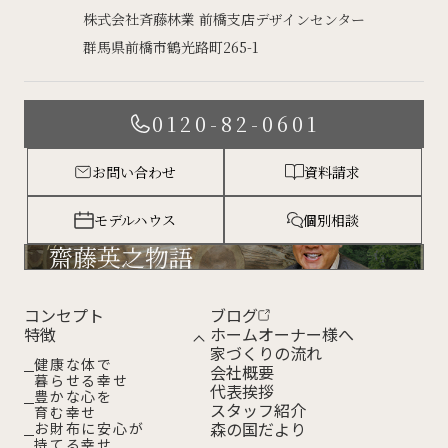
株式会社斉藤林業 前橋支店デザインセンター
群馬県前橋市鶴光路町265-1
0120-82-0601
お問い合わせ
資料請求
モデルハウス
個別相談
齋藤英之物語
コンセプト
ブログ
特徴
ホームオーナー様へ
家づくりの流れ
健康な体で
会社概要
暮らせる幸せ
代表挨拶
豊かな心を
スタッフ紹介
育む幸せ
森の国だより
お財布に安心が
持てる幸せ