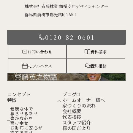
株式会社斉藤林業 前橋支店デザインセンター
群馬県前橋市鶴光路町265-1
0120-82-0601
お問い合わせ
資料請求
モデルハウス
個別相談
齋藤英之物語
コンセプト
ブログ
特徴
ホームオーナー様へ
家づくりの流れ
健康な体で
会社概要
暮らせる幸せ
代表挨拶
豊かな心を
スタッフ紹介
育む幸せ
森の国だより
お財布に安心が
持てる幸せ