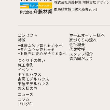
株式会社斉藤林業 前橋支店デザイ
群馬県前橋市鶴光路町265-1
コンセプト
ホームオーナー様へ
特徴
家づくりの流れ
会社概要
健康な体で
暮らせる幸せ
代表挨拶
豊かな心を
育む幸せ
スタッフ紹介
お財布に安心が
持てる幸せ
森の国だより
つくり手の想い
施工事例
イベント
モデルハウス
吉岡モデルハウス
平屋モデルハウス
お客様の声
ニュース
コラム
ブログ