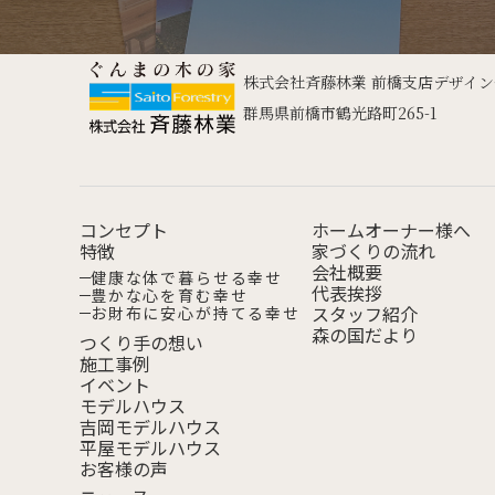
株式会社斉藤林業 前橋支店デザイ
群馬県前橋市鶴光路町265-1
コンセプト
ホームオーナー様へ
特徴
家づくりの流れ
会社概要
健康な体で
暮らせる幸せ
代表挨拶
豊かな心を
育む幸せ
スタッフ紹介
お財布に安心が
持てる幸せ
森の国だより
つくり手の想い
施工事例
イベント
モデルハウス
吉岡モデルハウス
平屋モデルハウス
お客様の声