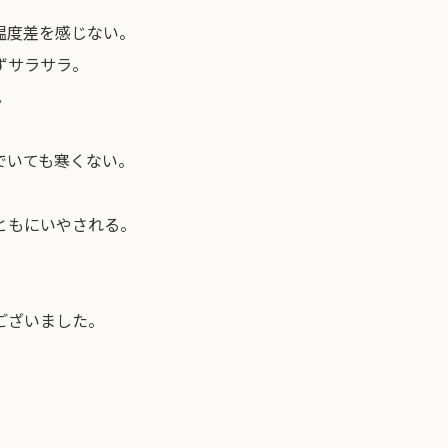
温度差を感じない。
ずサラサラ。
。
でいても寒くない。
ともにいやされる。
ございました。